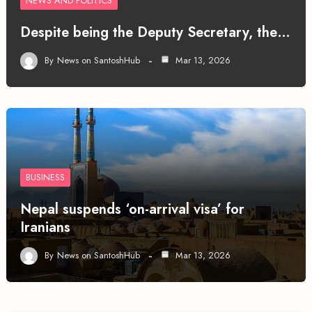
NEWS AND POLITICS
Despite being the Deputy Secretary, the…
By
News on SantoshHub
Mar 13, 2026
BUSINESS
Nepal suspends ‘on-arrival visa’ for
Iranians
By
News on SantoshHub
Mar 13, 2026